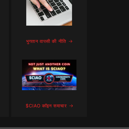
भुगतान वापसी की नीति
$CIAO कॉइन समाचार