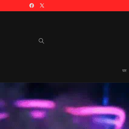
सामग्री
पर जाएं
फेसबुक
एक्स
(ट्विटर)
घर