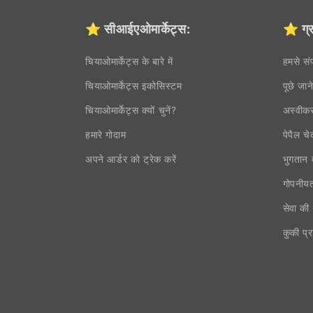
⭐ सीआईएओमार्केट्स:
⭐ ग्र
चियाओमार्केट्स के बारे में
हमसे संप
चियाओमार्केट्स इकोसिस्टम
पूछे जान
चियाओमार्केट्स क्यों चुनें?
अस्वीक
हमारे गोदाम
पेपैल 
अपने आर्डर को ट्रेक करें
भुगतान 
गोपनीयत
सेवा की श
कुकी प्