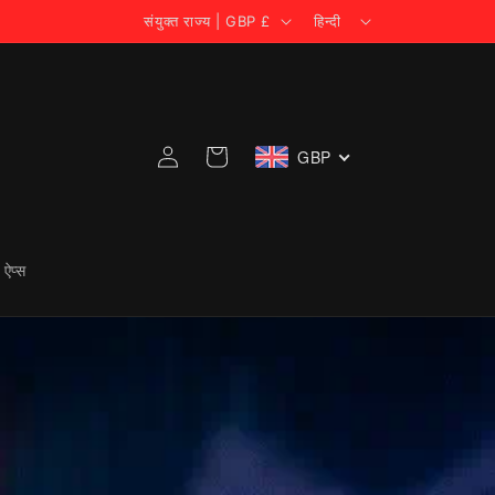
दे
भा
🪙 $CIAO के साथ ट्रेडिंग &gt;&gt;
संयुक्त राज्य | GBP £
हिन्दी
श
षा
/
क्षे
लॉग
त्र
GBP
इन
कार्ट
करें
त ऐप्स