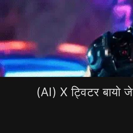
सं
(AI) X ट्विटर बायो ज
ग्र
ह