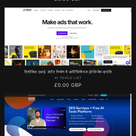
रूप
से
मूल्य
ट्रिपेंसिल एआई: कंटेंट निर्माण में आर्टिफिशियल इंटेलिजेंस क्रांति
विक्रेता:
AI TOOLS LIST
नियमित
£0.00 GBP
रूप
से
मूल्य