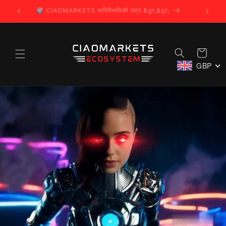
सामग्री
🌍 CIAOMARKETS पारिस्थितिकी तंत्र &gt;&gt;
पर जाएं
कार्ट
GBP