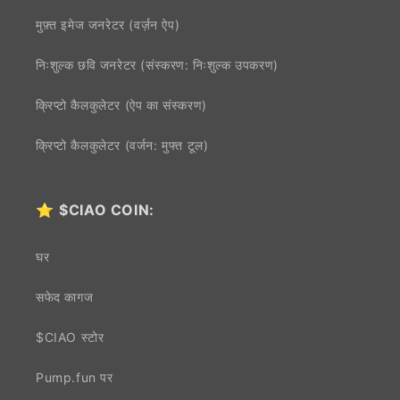
मुफ़्त इमेज जनरेटर (वर्ज़न ऐप)
निःशुल्क छवि जनरेटर (संस्करण: निःशुल्क उपकरण)
क्रिप्टो कैलकुलेटर (ऐप का संस्करण)
क्रिप्टो कैलकुलेटर (वर्जन: मुफ्त टूल)
⭐
$CIAO COIN:
घर
सफेद कागज
$CIAO स्टोर
Pump.fun पर