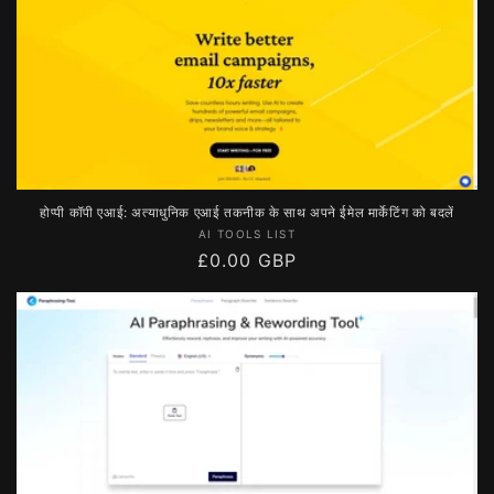
से
मूल्य
होप्पी कॉपी एआई: अत्याधुनिक एआई तकनीक के साथ अपने ईमेल मार्केटिंग को बदलें
विक्रेता:
AI TOOLS LIST
नियमित
£0.00 GBP
रूप
से
मूल्य