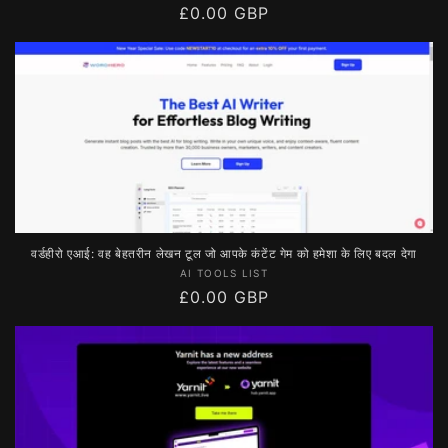
नियमित
£0.00 GBP
रूप
से
मूल्य
वर्डहीरो एआई: वह बेहतरीन लेखन टूल जो आपके कंटेंट गेम को हमेशा के लिए बदल देगा
विक्रेता:
AI TOOLS LIST
नियमित
£0.00 GBP
रूप
से
मूल्य