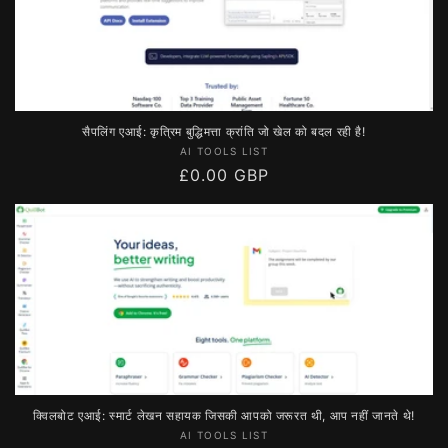
सैपलिंग एआई: कृत्रिम बुद्धिमत्ता क्रांति जो खेल को बदल रही है!
विक्रेता:
AI TOOLS LIST
नियमित
£0.00 GBP
रूप
से
मूल्य
क्विलबोट एआई: स्मार्ट लेखन सहायक जिसकी आपको जरूरत थी, आप नहीं जानते थे!
विक्रेता:
AI TOOLS LIST