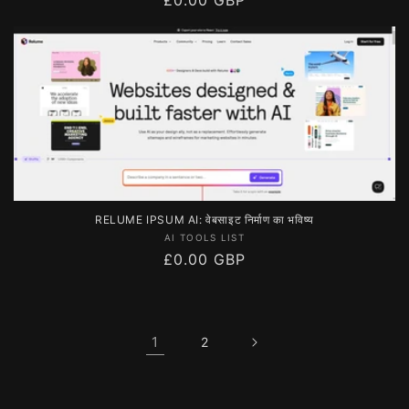
रूप
से
मूल्य
RELUME IPSUM AI: वेबसाइट निर्माण का भविष्य
विक्रेता:
AI TOOLS LIST
नियमित
£0.00 GBP
रूप
से
मूल्य
1
2