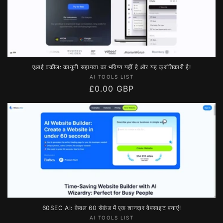
एआई वकील: कानूनी सहायता का भविष्य यहीं है और यह क्रांतिकारी है!
विक्रेता:
AI TOOLS LIST
नियमित
£0.00 GBP
रूप
से
मूल्य
60SEC AI: केवल 60 सेकंड में एक शानदार वेबसाइट बनाएं!
विक्रेता:
AI TOOLS LIST