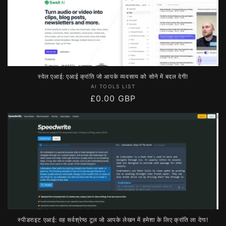
स्वेल एआई: एआई क्रांति जो आपके व्यवसाय को सोने में बदल देगी!
विक्रेता:
AI TOOLS LIST
नियमित
£0.00 GBP
रूप
से
मूल्य
स्पीडराइट एआई: वह सर्वश्रेष्ठ टूल जो आपके लेखन में हमेशा के लिए क्रांति ला देगा!