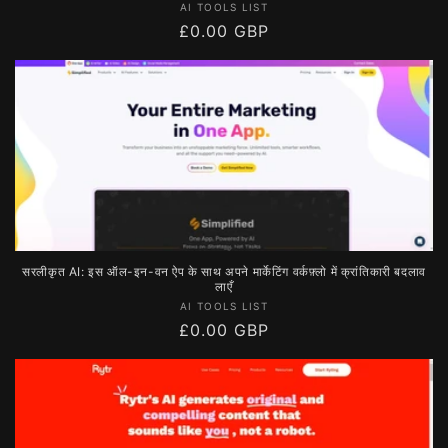
विक्रेता:
AI TOOLS LIST
नियमित
£0.00 GBP
रूप
से
मूल्य
सरलीकृत AI: इस ऑल-इन-वन ऐप के साथ अपने मार्केटिंग वर्कफ़्लो में क्रांतिकारी बदलाव
लाएँ
विक्रेता:
AI TOOLS LIST
नियमित
£0.00 GBP
रूप
से
मूल्य