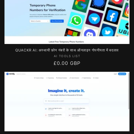
QUACKR AI: अस्थायी फ़ोन नंबरों के साथ ऑनलाइन गोपनीयता में बदलाव
विक्रेता:
AI TOOLS LIST
नियमित
£0.00 GBP
रूप
से
मूल्य